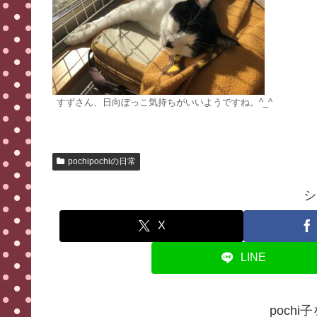
すずさん、日向ぼっこ気持ちがいいようですね。^_^
pochipochiの日常
シ
X
LINE
poch