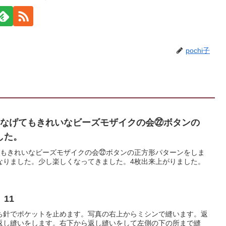
pochi子
つなげてもきれいなビーズモザイクの会㉒ボタンの
した。
てもきれいなビーズモザイクの会㉒ボタンの正方形パターンをしま
なりました。少し楽しくなってきました。4枚出来上がりました。
11
ち針でポケットを止めます。写真の右上からミシンで縫います。返
返し縫いをします。右下から返し縫いをして左側の下の所まで縫