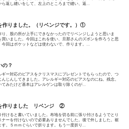
ら返し縫いをして、左上のところまで縫い、返...
を作りました。（リベンジです。）①
作り、股の所が上手にできなかったのでリベンジしようと思いま
を買いました。今回はこれを使い、旦那さんのズボンを作ろうと思
今回はポケットなどは使わないで、作ります。...
いの？
ルギー対応のピアスをクリスマスにプレゼントでもらったので、つ
じんじんしてきました。アレルギー対応のピアスなのにね。残念。
てみたけど基本はアレルゲンは取り除くのが...
を作りました リベンジ ②
り付けると書いていました。布地を切る前に張り付けるようでとり
スナーを付けないので必要ありませんでした。後で外しました。裾
す。５ｍｍぐらいで折ります。もう一度折り...